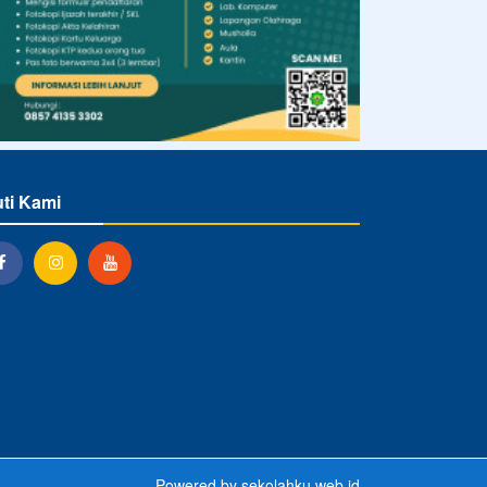
uti Kami
Powered by
sekolahku.web.id