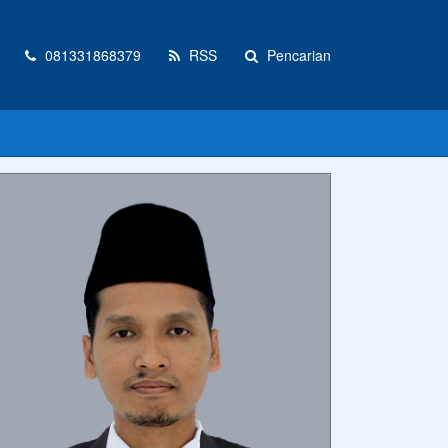
081331868379
RSS
Pencarian