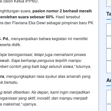
i calon Ketua IPPNU.
nghitungan suara,
paslon nomor 2 berhasil meraih
T
perolehan suara sebesar 60%
. Hasil tersebut
tra dan Flaviana Eka Dewi sebagai pimpinan baru PK
. Pd.
, menyampaikan bahwa kegiatan ini memiliki
eserta didik.
elajar berorganisasi, tetapi juga memahami proses
jawab. Saya berharap pengurus terpilih mampu
beri contoh yang baik bagi seluruh siswa,”
tuturnya.
tra
, mengungkapkan rasa syukur atas amanah yang
A
uk bersatu.
g telah diberikan. Ke depan, kami ingin menjadikan
anisasi yang aktif, inovatif, dan mampu menjadi
a maksimal,”
ujarnya.