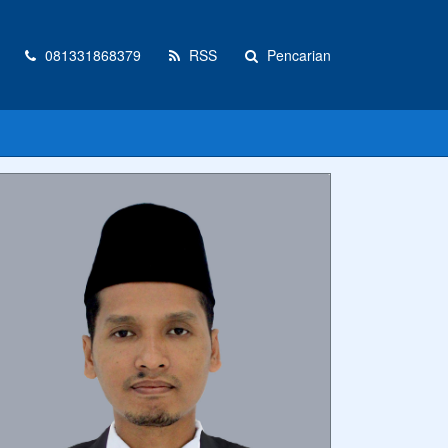
081331868379
RSS
Pencarian