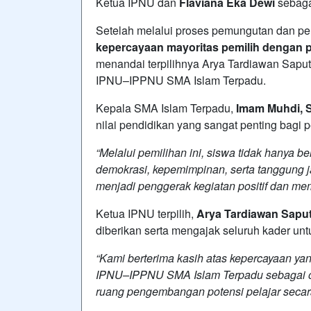
Ketua IPNU dan
Flaviana Eka Dewi
sebaga
Setelah melalui proses pemungutan dan pe
kepercayaan mayoritas pemilih dengan 
menandai terpilihnya Arya Tardiawan Sapu
IPNU–IPPNU SMA Islam Terpadu.
Kepala SMA Islam Terpadu,
Imam Muhdi, S
nilai pendidikan yang sangat penting bagi p
“Melalui pemilihan ini, siswa tidak hanya b
demokrasi, kepemimpinan, serta tanggung 
menjadi penggerak kegiatan positif dan mem
Ketua IPNU terpilih,
Arya Tardiawan Sapu
diberikan serta mengajak seluruh kader unt
“Kami berterima kasih atas kepercayaan yan
IPNU–IPPNU SMA Islam Terpadu sebagai org
ruang pengembangan potensi pelajar secar