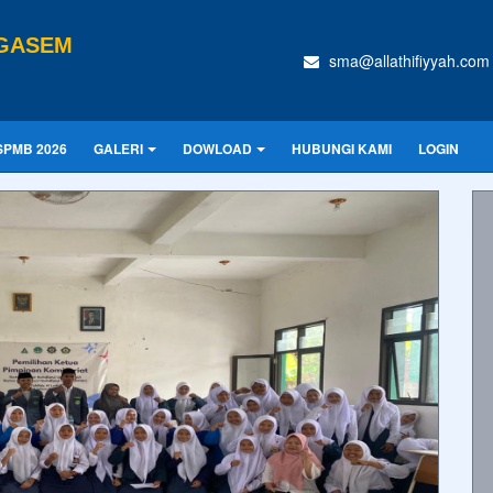
NGASEM
sma@allathifiyyah.com
SPMB 2026
GALERI
DOWLOAD
HUBUNGI KAMI
LOGIN